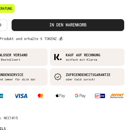
 Anzahl: Gib den gewünschten Wert ein 
IN DEN WARENKORB
Produkt und erhalte 6 TOKENZ 💰
NLOSER VERSAND
KAUF AUF RECHNUNG
 Bestellwert
einfach mit Klarna
UNDENSERVICE
ZUFRIENDEHEITSGARANTIE
nd immer für dich da!
oder Geld zurück!
R:
NCC1015
ILS