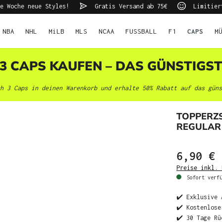
e Woche neue Styles!
Gratis Versand ab 75€
Limitier
NBA
NHL
MiLB
MLS
NCAA
FUSSBALL
F1
CAPS
M
 3 CAPS KAUFEN – DAS GÜNSTIGS
h 3 Caps in deinen Warenkorb und erhalte 50% Rabatt auf das güns
TOPPERZ
REGULAR
6,90 €
Preise inkl. 
Sofort verfü
✔️ Exklusive 
✔️ Kostenlose
✔️ 30 Tage Rü