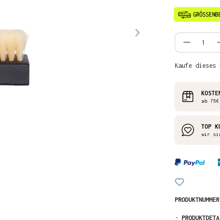
Produkt
Kaufe dieses 
KOSTE
ab 75€
TOP K
wir si
PRODUKTNUMME
-
PRODUKTDETA