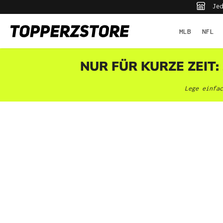
Jed
pringen
Zur Hauptnavigation springen
MLB
NFL
NUR FÜR KURZE ZEIT:
Lege einfac
Bildergalerie überspringen