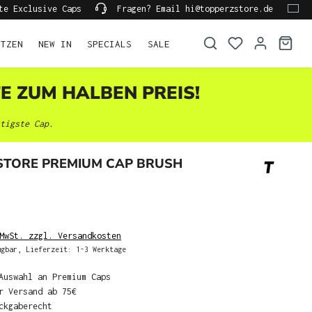
te Exclusive Caps
Fragen? Email hi@topperzstore.de
ÜTZEN
NEW IN
SPECIALS
SALE
TE ZUM HALBEN PREIS!
tigste Cap.
STORE PREMIUM CAP BRUSH
MwSt. zzgl. Versandkosten
gbar, Lieferzeit: 1-3 Werktage
Auswahl an Premium Caps
r Versand ab 75€
ckgaberecht