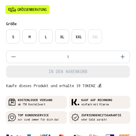
auswählen
Größe
S
M
L
XL
XXL
3XL
Produkt Anzahl: Gib den gewünschten Wer
IN DEN WARENKORB
Kaufe dieses Produkt und erhalte 39 TOKENZ 💰
KOSTENLOSER VERSAND
KAUF AUF RECHNUNG
ab 75€ Bestellwert
einfach mit Klarna
TOP KUNDENSERVICE
ZUFRIENDEHEITSGARANTIE
wir sind immer für dich da!
oder Geld zurück!