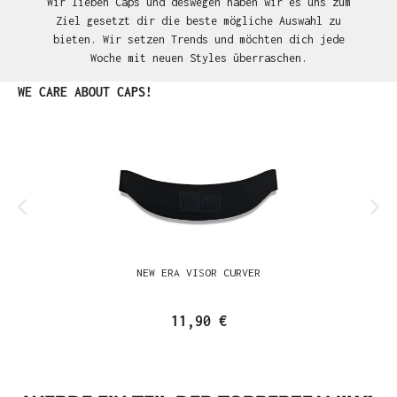
Wir lieben Caps und deswegen haben wir es uns zum
Ziel gesetzt dir die beste mögliche Auswahl zu
bieten. Wir setzen Trends und möchten dich jede
Woche mit neuen Styles überraschen.
Produktgalerie überspringen
WE CARE ABOUT CAPS!
NEW ERA VISOR CURVER
11,90 €