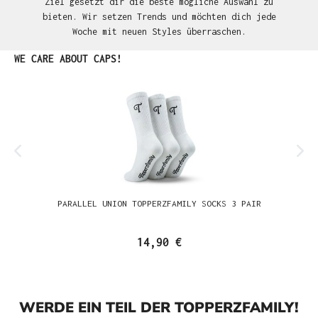
Ziel gesetzt dir die beste mögliche Auswahl zu
bieten. Wir setzen Trends und möchten dich jede
Woche mit neuen Styles überraschen.
Produktgalerie überspringen
WE CARE ABOUT CAPS!
PARALLEL UNION TOPPERZFAMILY SOCKS 3 PAIR
14,90 €
WERDE EIN TEIL DER TOPPERZFAMILY!