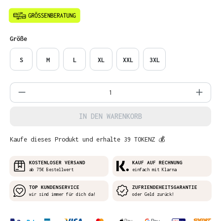
auswählen
Größe
S
M
L
XL
XXL
3XL
Produkt Anzahl: Gib den gewünschten Wer
IN DEN WARENKORB
Kaufe dieses Produkt und erhalte 39 TOKENZ 💰
KOSTENLOSER VERSAND
KAUF AUF RECHNUNG
ab 75€ Bestellwert
einfach mit Klarna
TOP KUNDENSERVICE
ZUFRIENDEHEITSGARANTIE
wir sind immer für dich da!
oder Geld zurück!