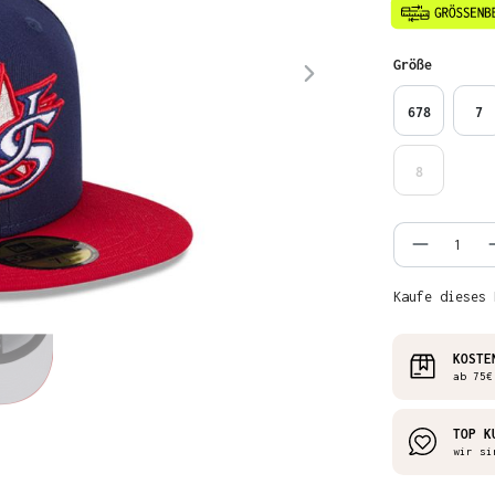
auswähl
Größe
678
7
8
Produkt
Kaufe dieses 
KOSTE
ab 75€
TOP K
wir si