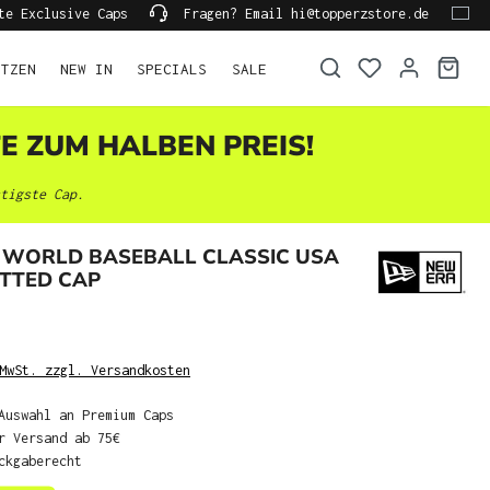
te Exclusive Caps
Fragen? Email hi@topperzstore.de
ÜTZEN
NEW IN
SPECIALS
SALE
TE ZUM HALBEN PREIS!
tigste Cap.
 WORLD BASEBALL CLASSIC USA
ITTED CAP
MwSt. zzgl. Versandkosten
Auswahl an Premium Caps
r Versand ab 75€
ckgaberecht