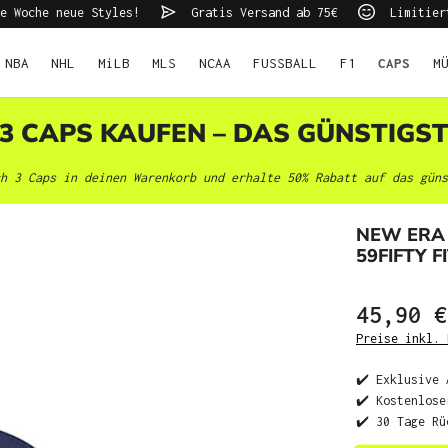
e Woche neue Styles!
Gratis Versand ab 75€
Limitier
NBA
NHL
MiLB
MLS
NCAA
FUSSBALL
F1
CAPS
M
 3 CAPS KAUFEN – DAS GÜNSTIGS
h 3 Caps in deinen Warenkorb und erhalte 50% Rabatt auf das güns
NEW ERA
59FIFTY F
45,90 €
Preise inkl. 
✔️ Exklusive 
✔️ Kostenlose
✔️ 30 Tage Rü