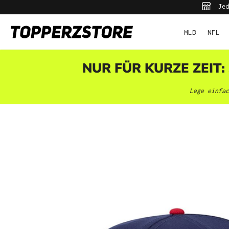
Jed
pringen
Zur Hauptnavigation springen
MLB
NFL
NUR FÜR KURZE ZEIT:
Lege einfac
Bildergalerie überspringen