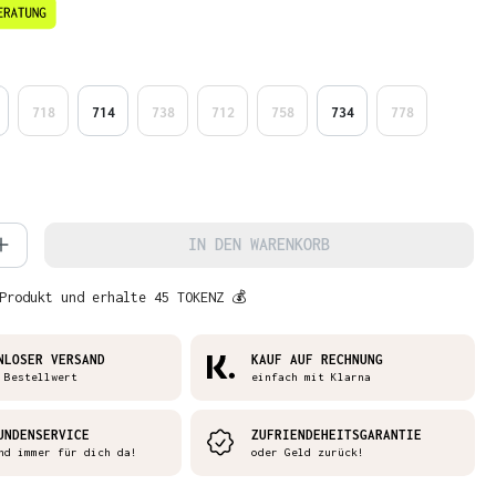
en
718
714
738
712
758
734
778
 Anzahl: Gib den gewünschten Wert ein 
IN DEN WARENKORB
Produkt und erhalte 45 TOKENZ 💰
NLOSER VERSAND
KAUF AUF RECHNUNG
 Bestellwert
einfach mit Klarna
UNDENSERVICE
ZUFRIENDEHEITSGARANTIE
nd immer für dich da!
oder Geld zurück!