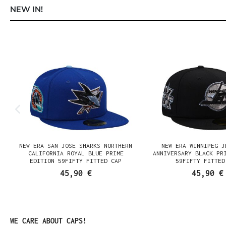
NEW IN!
Produktgalerie überspringen
NEW ERA SAN JOSE SHARKS NORTHERN
NEW ERA WINNIPEG J
N
CALIFORNIA ROYAL BLUE PRIME
ANNIVERSARY BLACK PR
EDITION 59FIFTY FITTED CAP
59FIFTY FITTED
45,90 €
45,90 €
Produktgalerie überspringen
WE CARE ABOUT CAPS!