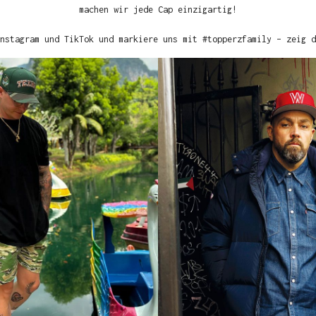
machen wir jede Cap einzigartig!
nstagram und TikTok und markiere uns mit #topperzfamily – zeig d