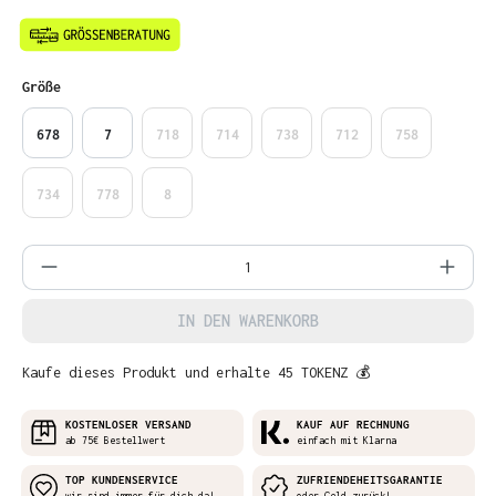
auswählen
Größe
678
7
718
714
738
712
758
734
778
8
Produkt Anzahl: Gib den gewünschten Wer
IN DEN WARENKORB
Kaufe dieses Produkt und erhalte 45 TOKENZ 💰
KOSTENLOSER VERSAND
KAUF AUF RECHNUNG
ab 75€ Bestellwert
einfach mit Klarna
TOP KUNDENSERVICE
ZUFRIENDEHEITSGARANTIE
wir sind immer für dich da!
oder Geld zurück!