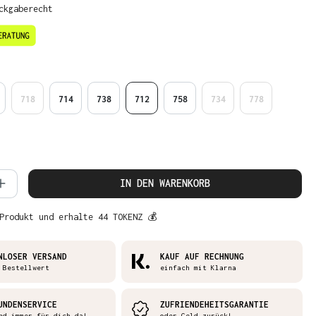
ckgaberecht
en
718
714
738
712
758
734
778
 Anzahl: Gib den gewünschten Wert ein 
IN DEN WARENKORB
Produkt und erhalte 44 TOKENZ 💰
NLOSER VERSAND
KAUF AUF RECHNUNG
 Bestellwert
einfach mit Klarna
UNDENSERVICE
ZUFRIENDEHEITSGARANTIE
nd immer für dich da!
oder Geld zurück!