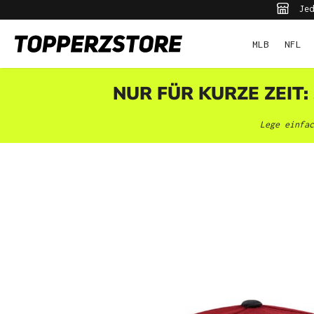
Jed
pringen
Zur Hauptnavigation springen
MLB
NFL
NUR FÜR KURZE ZEIT:
Lege einfac
Bildergalerie überspringen