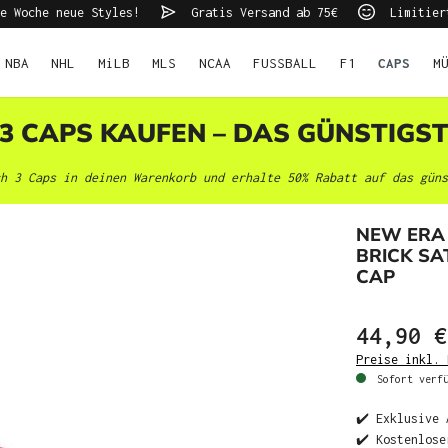
e Woche neue Styles!
Gratis Versand ab 75€
Limitier
NBA
NHL
MiLB
MLS
NCAA
FUSSBALL
F1
CAPS
M
 3 CAPS KAUFEN – DAS GÜNSTIGS
h 3 Caps in deinen Warenkorb und erhalte 50% Rabatt auf das güns
NEW ERA
BRICK SAT
CAP
44,90 €
Preise inkl. 
Sofort verfü
✔️ Exklusive 
✔️ Kostenlose