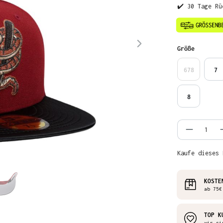
✔️ 30 Tage Rü
auswähl
Größe
678
7
8
Produkt
Kaufe dieses 
KOSTE
ab 75€
TOP K
wir si