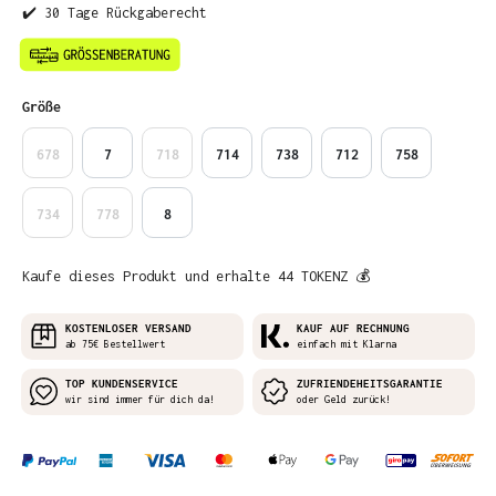
✔️ 30 Tage Rückgaberecht
auswählen
Größe
678
7
718
714
738
712
758
734
778
8
Kaufe dieses Produkt und erhalte 44 TOKENZ 💰
KOSTENLOSER VERSAND
KAUF AUF RECHNUNG
ab 75€ Bestellwert
einfach mit Klarna
TOP KUNDENSERVICE
ZUFRIENDEHEITSGARANTIE
wir sind immer für dich da!
oder Geld zurück!