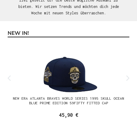
Ziel gesetzt dir die beste mögliche Auswahl zu
bieten. Wir setzen Trends und möchten dich jede
Woche mit neuen Styles überraschen.
NEW IN!
Produktgalerie überspringen
NEW ERA ATLANTA BRAVES WORLD SERIES 1995 SKULL OCEAN
BLUE PRIME EDITION 59FIFTY FITTED CAP
45,90 €