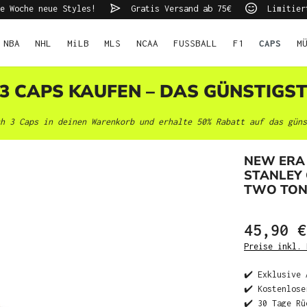
e Woche neue Styles!
Gratis Versand ab 75€
Limitier
NBA
NHL
MiLB
MLS
NCAA
FUSSBALL
F1
CAPS
M
 3 CAPS KAUFEN – DAS GÜNSTIGS
h 3 Caps in deinen Warenkorb und erhalte 50% Rabatt auf das güns
NEW ERA
STANLEY
TWO TONE
45,90 €
Preise inkl. 
✔️ Exklusive 
✔️ Kostenlose
✔️ 30 Tage Rü