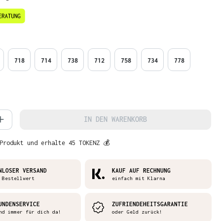
en
718
714
738
712
758
734
778
 Anzahl: Gib den gewünschten Wert ein 
IN DEN WARENKORB
Produkt und erhalte 45 TOKENZ 💰
NLOSER VERSAND
KAUF AUF RECHNUNG
 Bestellwert
einfach mit Klarna
UNDENSERVICE
ZUFRIENDEHEITSGARANTIE
nd immer für dich da!
oder Geld zurück!