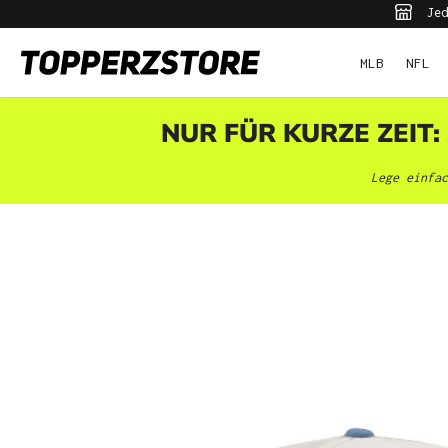
Jed
pringen
Zur Hauptnavigation springen
MLB
NFL
NUR FÜR KURZE ZEIT:
Lege einfac
Bildergalerie überspringen