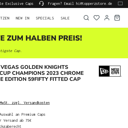
te Exclusive Caps
Fragen? Email hi@topperzstore.de
ÜTZEN
NEW IN
SPECIALS
SALE
TE ZUM HALBEN PREIS!
tigste Cap.
 VEGAS GOLDEN KNIGHTS
 CUP CHAMPIONS 2023 CHROME
 EDITION 59FIFTY FITTED CAP
MwSt. zzgl. Versandkosten
Auswahl an Premium Caps
r Versand ab 75€
ckgaberecht