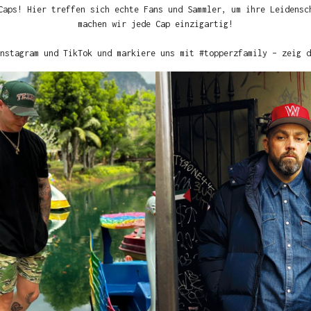
Caps! Hier treffen sich echte Fans und Sammler, um ihre Leidensc
machen wir jede Cap einzigartig!
nstagram und TikTok und markiere uns mit #topperzfamily – zeig d