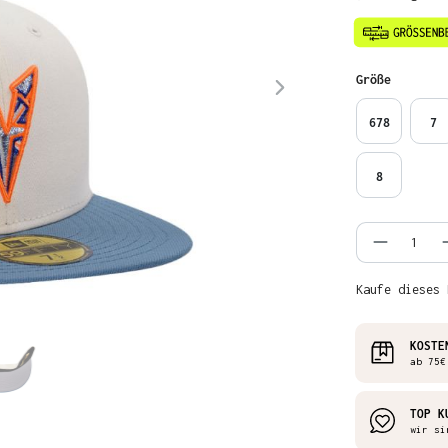
auswähl
Größe
678
7
8
Produkt
Kaufe dieses 
KOSTE
ab 75€
TOP K
wir si