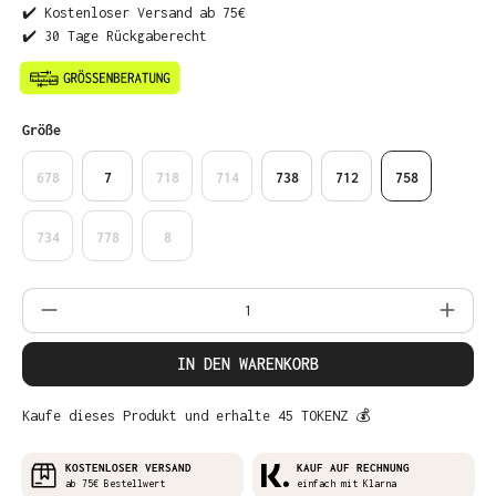
✔️ Kostenloser Versand ab 75€
✔️ 30 Tage Rückgaberecht
auswählen
Größe
678
7
718
714
738
712
758
734
778
8
Produkt Anzahl: Gib den gewünschten Wer
IN DEN WARENKORB
Kaufe dieses Produkt und erhalte 45 TOKENZ 💰
KOSTENLOSER VERSAND
KAUF AUF RECHNUNG
ab 75€ Bestellwert
einfach mit Klarna