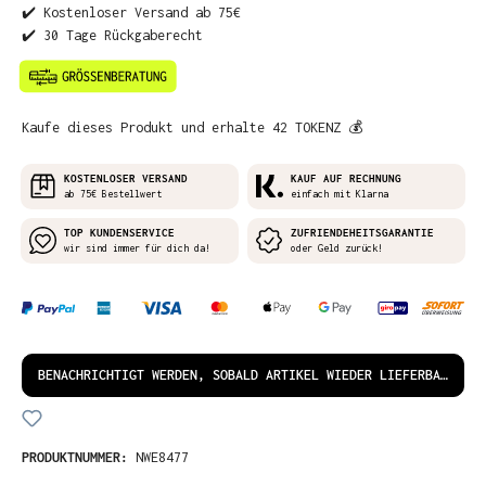
✔️ Kostenloser Versand ab 75€
✔️ 30 Tage Rückgaberecht
Kaufe dieses Produkt und erhalte 42 TOKENZ 💰
KOSTENLOSER VERSAND
KAUF AUF RECHNUNG
ab 75€ Bestellwert
einfach mit Klarna
TOP KUNDENSERVICE
ZUFRIENDEHEITSGARANTIE
wir sind immer für dich da!
oder Geld zurück!
BENACHRICHTIGT WERDEN, SOBALD ARTIKEL WIEDER LIEFERBAR IST!
PRODUKTNUMMER:
NWE8477