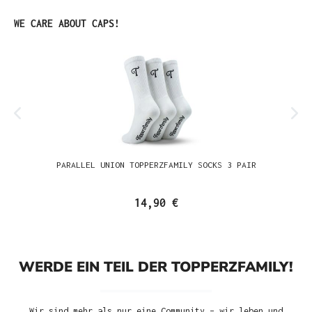
Produktgalerie überspringen
WE CARE ABOUT CAPS!
PARALLEL UNION TOPPERZFAMILY SOCKS 3 PAIR
14,90 €
WERDE EIN TEIL DER TOPPERZFAMILY!
Wir sind mehr als nur eine Community – wir leben und