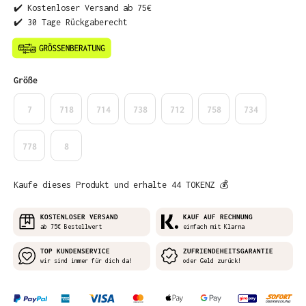
✔️ Kostenloser Versand ab 75€
✔️ 30 Tage Rückgaberecht
auswählen
Größe
7
718
714
738
712
758
734
778
8
Kaufe dieses Produkt und erhalte 44 TOKENZ 💰
KOSTENLOSER VERSAND
KAUF AUF RECHNUNG
ab 75€ Bestellwert
einfach mit Klarna
TOP KUNDENSERVICE
ZUFRIENDEHEITSGARANTIE
wir sind immer für dich da!
oder Geld zurück!