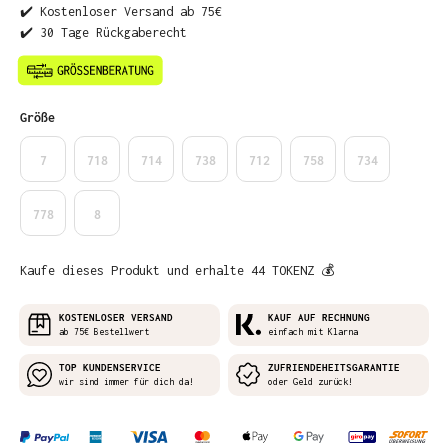
✔️ Kostenloser Versand ab 75€
✔️ 30 Tage Rückgaberecht
auswählen
Größe
7
718
714
738
712
758
734
778
8
Kaufe dieses Produkt und erhalte 44 TOKENZ 💰
KOSTENLOSER VERSAND
KAUF AUF RECHNUNG
ab 75€ Bestellwert
einfach mit Klarna
TOP KUNDENSERVICE
ZUFRIENDEHEITSGARANTIE
wir sind immer für dich da!
oder Geld zurück!