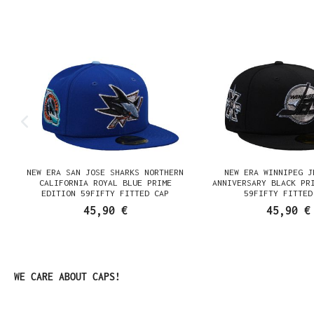
Produktgalerie überspringen
NEW ERA SAN JOSE SHARKS NORTHERN
NEW ERA WINNIPEG J
N
CALIFORNIA ROYAL BLUE PRIME
ANNIVERSARY BLACK PR
EDITION 59FIFTY FITTED CAP
59FIFTY FITTED
45,90 €
45,90 €
Produktgalerie überspringen
WE CARE ABOUT CAPS!