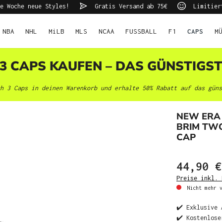
e Woche neue Styles!
Gratis Versand ab 75€
Limitier
NBA
NHL
MiLB
MLS
NCAA
FUSSBALL
F1
CAPS
M
 3 CAPS KAUFEN – DAS GÜNSTIGS
h 3 Caps in deinen Warenkorb und erhalte 50% Rabatt auf das güns
NEW ERA
BRIM TWO
CAP
44,90 €
Preise inkl. 
Nicht mehr v
✔️ Exklusive 
✔️ Kostenlose