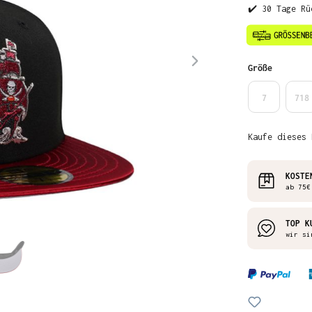
✔️ 30 Tage Rü
auswähl
Größe
7
718
Kaufe dieses 
KOSTE
ab 75€
TOP K
wir si