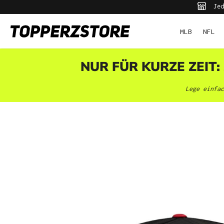
Jed
pringen
Zur Hauptnavigation springen
MLB
NFL
NUR FÜR KURZE ZEIT:
Lege einfac
Bildergalerie überspringen