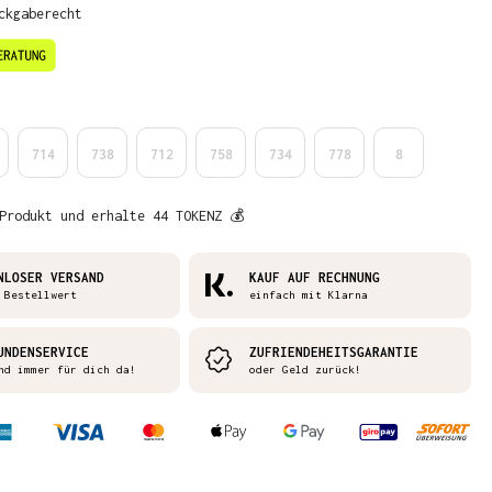
ckgaberecht
en
714
738
712
758
734
778
8
Produkt und erhalte 44 TOKENZ 💰
NLOSER VERSAND
KAUF AUF RECHNUNG
 Bestellwert
einfach mit Klarna
UNDENSERVICE
ZUFRIENDEHEITSGARANTIE
nd immer für dich da!
oder Geld zurück!