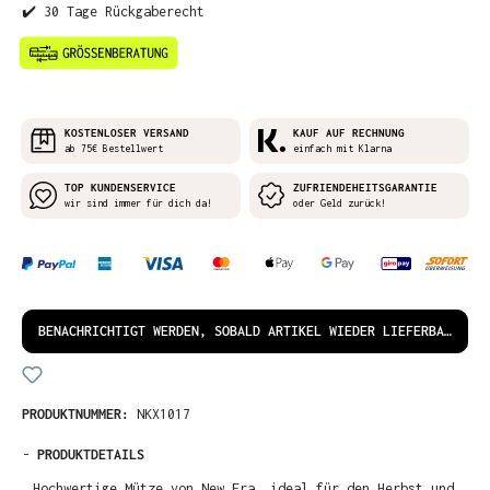
✔️ 30 Tage Rückgaberecht
KOSTENLOSER VERSAND
KAUF AUF RECHNUNG
ab 75€ Bestellwert
einfach mit Klarna
TOP KUNDENSERVICE
ZUFRIENDEHEITSGARANTIE
wir sind immer für dich da!
oder Geld zurück!
BENACHRICHTIGT WERDEN, SOBALD ARTIKEL WIEDER LIEFERBAR IST!
PRODUKTNUMMER:
NKX1017
-
PRODUKTDETAILS
Hochwertige Mütze von New Era, ideal für den Herbst und