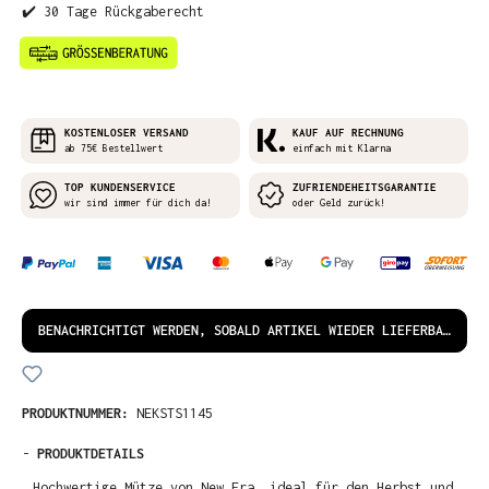
✔️ 30 Tage Rückgaberecht
KOSTENLOSER VERSAND
KAUF AUF RECHNUNG
ab 75€ Bestellwert
einfach mit Klarna
TOP KUNDENSERVICE
ZUFRIENDEHEITSGARANTIE
wir sind immer für dich da!
oder Geld zurück!
BENACHRICHTIGT WERDEN, SOBALD ARTIKEL WIEDER LIEFERBAR IST!
PRODUKTNUMMER:
NEKSTS1145
-
PRODUKTDETAILS
Hochwertige Mütze von New Era, ideal für den Herbst und