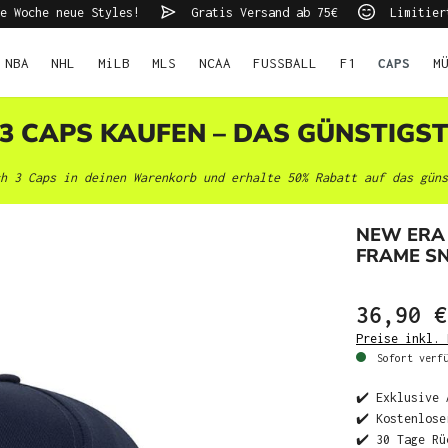
e Woche neue Styles!
Gratis Versand ab 75€
Limitier
NBA
NHL
MiLB
MLS
NCAA
FUSSBALL
F1
CAPS
M
 3 CAPS KAUFEN – DAS GÜNSTIGS
h 3 Caps in deinen Warenkorb und erhalte 50% Rabatt auf das güns
NEW ERA
FRAME S
36,90 €
Preise inkl. 
Sofort verfü
✔️ Exklusive 
✔️ Kostenlose
✔️ 30 Tage Rü