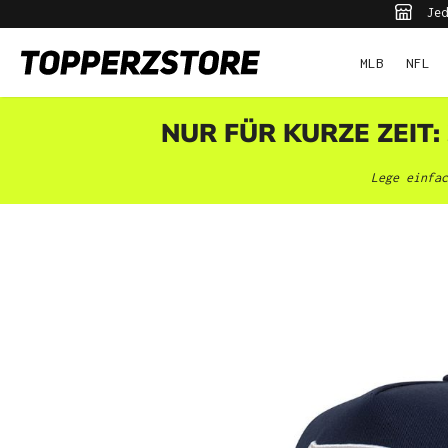
Jed
pringen
Zur Hauptnavigation springen
MLB
NFL
NUR FÜR KURZE ZEIT:
Lege einfac
Bildergalerie überspringen