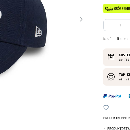
Produkt
Kaufe dieses 
KOSTE
ab 75€
TOP K
wir si
PRODUKTNUMME
-
PRODUKTDETA