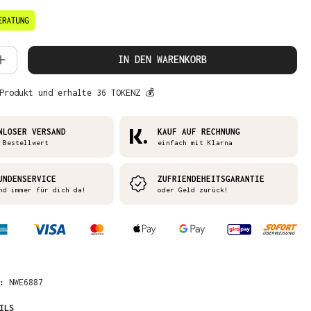
 Anzahl: Gib den gewünschten Wert ein 
IN DEN WARENKORB
Produkt und erhalte 36 TOKENZ 💰
NLOSER VERSAND
KAUF AUF RECHNUNG
 Bestellwert
einfach mit Klarna
UNDENSERVICE
ZUFRIENDEHEITSGARANTIE
nd immer für dich da!
oder Geld zurück!
R:
NWE6887
ILS