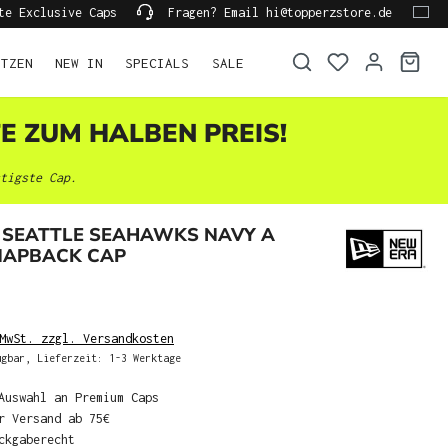
te Exclusive Caps
Fragen? Email hi@topperzstore.de
ÜTZEN
NEW IN
SPECIALS
SALE
TE ZUM HALBEN PREIS!
tigste Cap.
 SEATTLE SEAHAWKS NAVY A
NAPBACK CAP
MwSt. zzgl. Versandkosten
gbar, Lieferzeit: 1-3 Werktage
Auswahl an Premium Caps
r Versand ab 75€
ckgaberecht