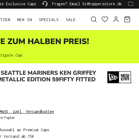
te Exclusive Caps
Fragen? Email hi@topperzstore.de
ÜTZEN
NEW IN
SPECIALS
SALE
TE ZUM HALBEN PREIS!
tigste Cap.
SEATTLE MARINERS KEN GRIFFEY
METALLIC EDITION 59FIFTY FITTED
MwSt. zzgl. Versandkosten
erfügbar
Auswahl an Premium Caps
r Versand ab 75€