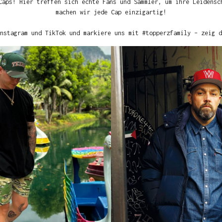
Caps! Hier treffen sich echte Fans und Sammler, um ihre Leidensc
machen wir jede Cap einzigartig!
nstagram und TikTok und markiere uns mit #topperzfamily – zeig d