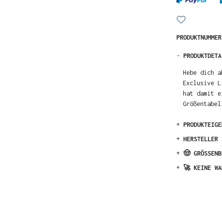
PRODUKTNUMME
-
PRODUKTDETA
Hebe dich a
Exclusive L
hat damit e
Größentabel
+
PRODUKTEIGE
+
HERSTELLER
+
🤠 GRÖSSENB
+
🚀 KEINE WA