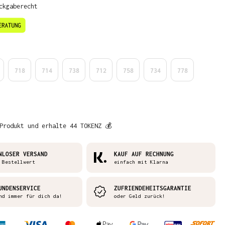
ckgaberecht
en
718
714
738
712
758
734
778
Produkt und erhalte 44 TOKENZ 💰
NLOSER VERSAND
KAUF AUF RECHNUNG
 Bestellwert
einfach mit Klarna
UNDENSERVICE
ZUFRIENDEHEITSGARANTIE
nd immer für dich da!
oder Geld zurück!