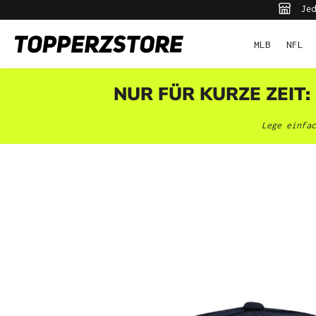
Jed
pringen
Zur Hauptnavigation springen
MLB
NFL
NUR FÜR KURZE ZEIT:
Lege einfac
Bildergalerie überspringen