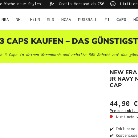
e Woche neue Styles!
Gratis Versand ab 75€
Limitier
NBA
NHL
MiLB
MLS
NCAA
FUSSBALL
F1
CAPS
M
 3 CAPS KAUFEN – DAS GÜNSTIGS
h 3 Caps in deinen Warenkorb und erhalte 50% Rabatt auf das güns
NEW ERA 
JR NAVY 
CAP
44,90 €
Preise inkl. 
Nicht mehr v
✔️ Exklusive 
✔️ Kostenlose