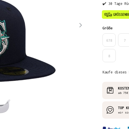
✔️ 30 Tage Rü
auswähl
Größe
678
7
8
Kaufe dieses 
KOSTE
ab 75€
TOP K
wir si