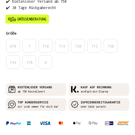
✔️ Kostenloser Versand ab 75€
✔️ 30 Tage Rückgaberecht
auswählen
Größe
678
7
718
714
738
712
758
734
778
8
KOSTENLOSER VERSAND
KAUF AUF RECHNUNG
ab 75€ Bestellwert
einfach mit Klarna
TOP KUNDENSERVICE
ZUFRIENDEHEITSGARANTIE
wir sind immer für dich da!
oder Geld zurück!