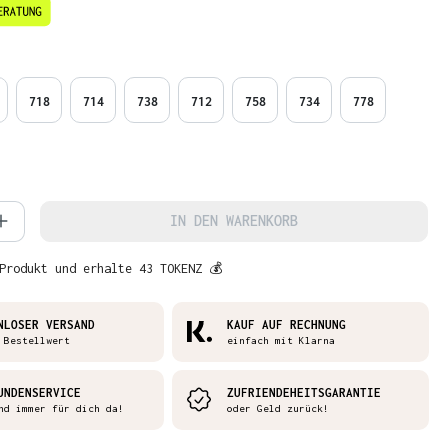
en
718
714
738
712
758
734
778
 Anzahl: Gib den gewünschten Wert ein 
IN DEN WARENKORB
Produkt und erhalte 43 TOKENZ 💰
NLOSER VERSAND
KAUF AUF RECHNUNG
 Bestellwert
einfach mit Klarna
UNDENSERVICE
ZUFRIENDEHEITSGARANTIE
nd immer für dich da!
oder Geld zurück!