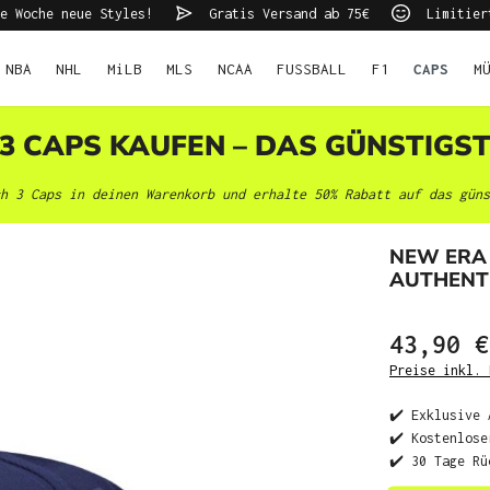
e Woche neue Styles!
Gratis Versand ab 75€
Limitier
NBA
NHL
MiLB
MLS
NCAA
FUSSBALL
F1
CAPS
M
 3 CAPS KAUFEN – DAS GÜNSTIGS
h 3 Caps in deinen Warenkorb und erhalte 50% Rabatt auf das güns
NEW ERA
AUTHENTI
43,90 €
Preise inkl. 
✔️ Exklusive 
✔️ Kostenlose
✔️ 30 Tage Rü