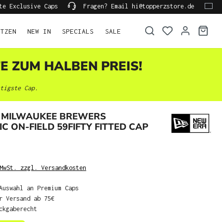
te Exclusive Caps
Fragen? Email hi@topperzstore.de
ÜTZEN
NEW IN
SPECIALS
SALE
TE ZUM HALBEN PREIS!
tigste Cap.
 MILWAUKEE BREWERS
C ON-FIELD 59FIFTY FITTED CAP
MwSt. zzgl. Versandkosten
Auswahl an Premium Caps
r Versand ab 75€
ckgaberecht