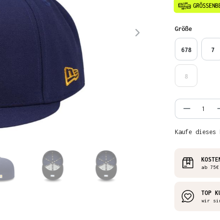
auswähl
Größe
678
7
8
Produkt
Kaufe dieses 
KOSTE
ab 75€
TOP K
wir si