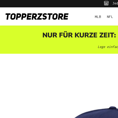
Jed
pringen
Zur Hauptnavigation springen
MLB
NFL
NUR FÜR KURZE ZEIT:
Lege einfac
Bildergalerie überspringen