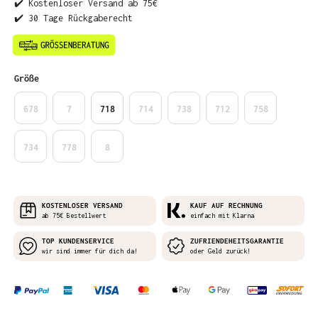
✔️ Kostenloser Versand ab 75€
✔️ 30 Tage Rückgaberecht
auswählen
Größe
678
7
718
714
738
712
758
734
778
8
KOSTENLOSER VERSAND
KAUF AUF RECHNUNG
ab 75€ Bestellwert
einfach mit Klarna
TOP KUNDENSERVICE
ZUFRIENDEHEITSGARANTIE
wir sind immer für dich da!
oder Geld zurück!