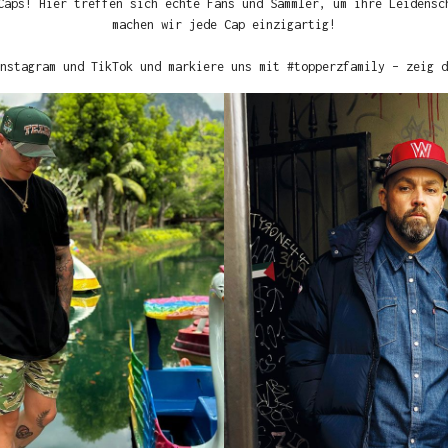
Caps! Hier treffen sich echte Fans und Sammler, um ihre Leidensc
machen wir jede Cap einzigartig!
nstagram und TikTok und markiere uns mit #topperzfamily – zeig d