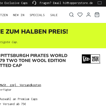
te Exclusive Caps
Fragen? Email hi@topperzstore.de
ÜTZEN
NEW IN
SPECIALS
SALE
TE ZUM HALBEN PREIS!
tigste Cap.
 PITTSBURGH PIRATES WORLD
979 TWO TONE WOOL EDITION
ITTED CAP
MwSt. zzgl. Versandkosten
erfügbar
Auswahl an Premium Caps
r Versand ab 75€