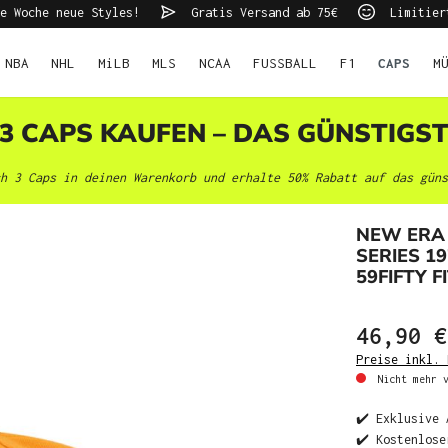
e Woche neue Styles!
Gratis Versand ab 75€
Limitier
NBA
NHL
MiLB
MLS
NCAA
FUSSBALL
F1
CAPS
M
 3 CAPS KAUFEN – DAS GÜNSTIGS
h 3 Caps in deinen Warenkorb und erhalte 50% Rabatt auf das güns
NEW ERA
SERIES 1
59FIFTY F
46,90 €
Preise inkl. 
Nicht mehr v
✔️ Exklusive 
✔️ Kostenlose