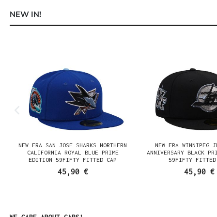
NEW IN!
Produktgalerie überspringen
NEW ERA SAN JOSE SHARKS NORTHERN
NEW ERA WINNIPEG J
N
CALIFORNIA ROYAL BLUE PRIME
ANNIVERSARY BLACK PR
EDITION 59FIFTY FITTED CAP
59FIFTY FITTED
45,90 €
45,90 €
Produktgalerie überspringen