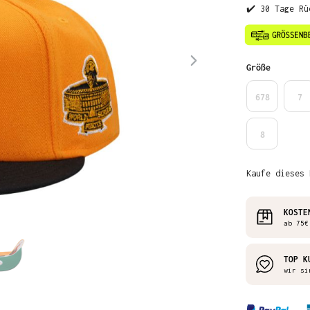
✔️ 30 Tage Rü
auswähl
Größe
678
7
8
Kaufe dieses 
KOSTE
ab 75€
TOP K
wir si