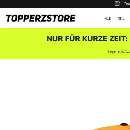
Jed
pringen
Zur Hauptnavigation springen
MLB
NFL
NUR FÜR KURZE ZEIT:
Lege einfac
Bildergalerie überspringen