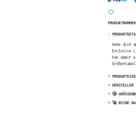
PRODUKTNUMME
-
PRODUKTDETA
Hebe dich a
Exclusive L
hat damit e
Größentabel
+
PRODUKTEIGE
+
HERSTELLER
+
🤠 GRÖSSENB
+
🚀 KEINE WA