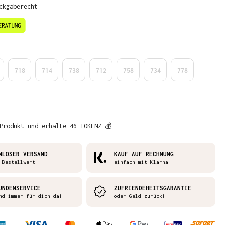
ckgaberecht
en
718
714
738
712
758
734
778
Produkt und erhalte 46 TOKENZ 💰
NLOSER VERSAND
KAUF AUF RECHNUNG
 Bestellwert
einfach mit Klarna
UNDENSERVICE
ZUFRIENDEHEITSGARANTIE
nd immer für dich da!
oder Geld zurück!