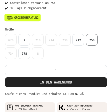
✔️ Kostenloser Versand ab 75€
✔️ 30 Tage Rückgaberecht
auswählen
Größe
678
7
718
714
738
712
758
734
778
8
Produkt Anzahl: Gib den gewünschten Wer
IN DEN WARENKORB
Kaufe dieses Produkt und erhalte 44 TOKENZ 💰
KOSTENLOSER VERSAND
KAUF AUF RECHNUNG
ab 75€ Bestellwert
einfach mit Klarna