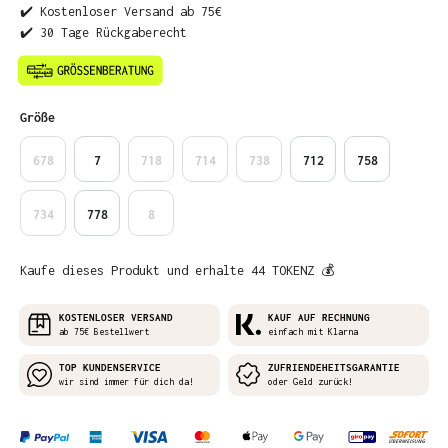
✔️ Kostenloser Versand ab 75€
✔️ 30 Tage Rückgaberecht
auswählen
Größe
678
7
718
714
738
712
758
734
778
8
Kaufe dieses Produkt und erhalte 44 TOKENZ 💰
KOSTENLOSER VERSAND
KAUF AUF RECHNUNG
ab 75€ Bestellwert
einfach mit Klarna
TOP KUNDENSERVICE
ZUFRIENDEHEITSGARANTIE
wir sind immer für dich da!
oder Geld zurück!