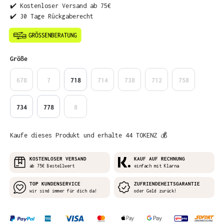
✔️ Kostenloser Versand ab 75€
✔️ 30 Tage Rückgaberecht
auswählen
Größe
678
7
718
714
738
712
758
734
778
8
Kaufe dieses Produkt und erhalte 44 TOKENZ 💰
KOSTENLOSER VERSAND
KAUF AUF RECHNUNG
ab 75€ Bestellwert
einfach mit Klarna
TOP KUNDENSERVICE
ZUFRIENDEHEITSGARANTIE
wir sind immer für dich da!
oder Geld zurück!