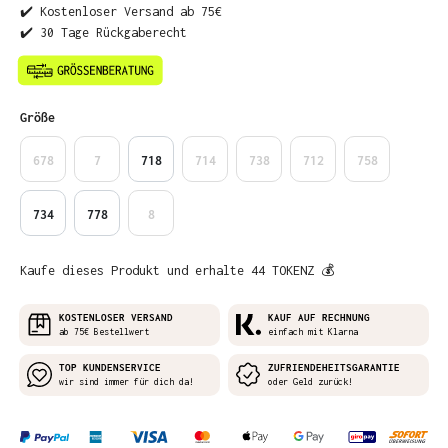
✔️ Kostenloser Versand ab 75€
✔️ 30 Tage Rückgaberecht
auswählen
Größe
678
7
718
714
738
712
758
734
778
8
Kaufe dieses Produkt und erhalte 44 TOKENZ 💰
KOSTENLOSER VERSAND
KAUF AUF RECHNUNG
ab 75€ Bestellwert
einfach mit Klarna
TOP KUNDENSERVICE
ZUFRIENDEHEITSGARANTIE
wir sind immer für dich da!
oder Geld zurück!