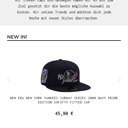
Wir lieben Caps und deswegen haben wir es uns zum
Ziel gesetzt dir die beste mögliche Auswahl zu
bieten. Wir setzen Trends und möchten dich jede
Woche mit neuen Styles überraschen.
NEW IN!
Produktgalerie überspringen
NEW ERA NEW YORK YANKEES SUBWAY SERIES 2000 NAVY PRIME
EDITION 59FIFTY FITTED CAP
45,90 €