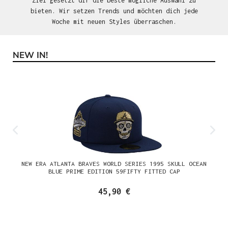
Ziel gesetzt dir die beste mögliche Auswahl zu
bieten. Wir setzen Trends und möchten dich jede
Woche mit neuen Styles überraschen.
NEW IN!
Produktgalerie überspringen
NEW ERA ATLANTA BRAVES WORLD SERIES 1995 SKULL OCEAN
BLUE PRIME EDITION 59FIFTY FITTED CAP
45,90 €