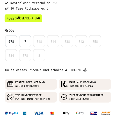
✔️ Kostenloser Versand ab 75€
✔️ 30 Tage Rückgaberecht
auswählen
Größe
678
7
718
714
738
712
758
734
778
8
Kaufe dieses Produkt und erhalte 45 TOKENZ 💰
KOSTENLOSER VERSAND
KAUF AUF RECHNUNG
ab 75€ Bestellwert
einfach mit Klarna
TOP KUNDENSERVICE
ZUFRIENDEHEITSGARANTIE
wir sind immer für dich da!
oder Geld zurück!