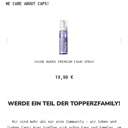
Produktgalerie überspringen
WE CARE ABOUT CAPS!
JASON MARKK PREMIUM FOAM SPRAY
19,90 €
WERDE EIN TEIL DER TOPPERZFAMILY!
Wir sind mehr als nur eine Community – wir leben und
lieben Caps! Hier treffen sich echte Fans und Sammler, um