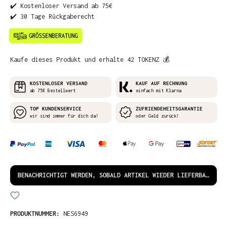
✔️ Kostenloser Versand ab 75€
✔️ 30 Tage Rückgaberecht
Kaufe dieses Produkt und erhalte 42 TOKENZ 💰
KOSTENLOSER VERSAND
KAUF AUF RECHNUNG
ab 75€ Bestellwert
einfach mit Klarna
TOP KUNDENSERVICE
ZUFRIENDEHEITSGARANTIE
wir sind immer für dich da!
oder Geld zurück!
BENACHRICHTIGT WERDEN, SOBALD ARTIKEL WIEDER LIEFERBAR IST!
PRODUKTNUMMER:
NES6949