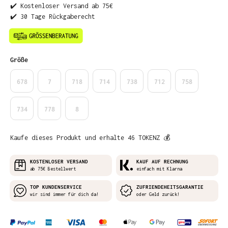
✔️ Kostenloser Versand ab 75€
✔️ 30 Tage Rückgaberecht
auswählen
Größe
678
7
718
714
738
712
758
734
778
8
Kaufe dieses Produkt und erhalte 46 TOKENZ 💰
KOSTENLOSER VERSAND
KAUF AUF RECHNUNG
ab 75€ Bestellwert
einfach mit Klarna
TOP KUNDENSERVICE
ZUFRIENDEHEITSGARANTIE
wir sind immer für dich da!
oder Geld zurück!