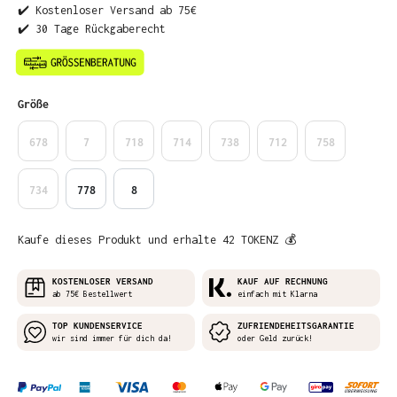
✔️ Kostenloser Versand ab 75€
✔️ 30 Tage Rückgaberecht
auswählen
Größe
678
7
718
714
738
712
758
734
778
8
Kaufe dieses Produkt und erhalte 42 TOKENZ 💰
KOSTENLOSER VERSAND
KAUF AUF RECHNUNG
ab 75€ Bestellwert
einfach mit Klarna
TOP KUNDENSERVICE
ZUFRIENDEHEITSGARANTIE
wir sind immer für dich da!
oder Geld zurück!