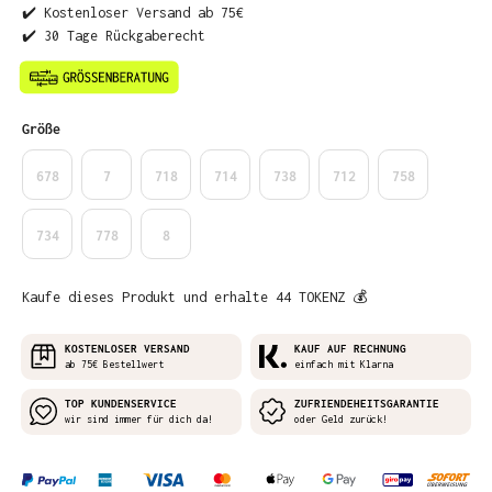
✔️ Kostenloser Versand ab 75€
✔️ 30 Tage Rückgaberecht
auswählen
Größe
678
7
718
714
738
712
758
734
778
8
Kaufe dieses Produkt und erhalte 44 TOKENZ 💰
KOSTENLOSER VERSAND
KAUF AUF RECHNUNG
ab 75€ Bestellwert
einfach mit Klarna
TOP KUNDENSERVICE
ZUFRIENDEHEITSGARANTIE
wir sind immer für dich da!
oder Geld zurück!