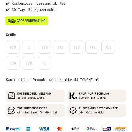
✔️ Kostenloser Versand ab 75€
✔️ 30 Tage Rückgaberecht
auswählen
Größe
678
7
718
714
738
712
758
734
778
8
Kaufe dieses Produkt und erhalte 44 TOKENZ 💰
KOSTENLOSER VERSAND
KAUF AUF RECHNUNG
ab 75€ Bestellwert
einfach mit Klarna
TOP KUNDENSERVICE
ZUFRIENDEHEITSGARANTIE
wir sind immer für dich da!
oder Geld zurück!