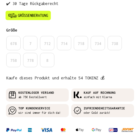
✔️ 30 Tage Rückgaberecht
auswählen
Größe
678
7
712
714
718
734
738
758
778
8
Kaufe dieses Produkt und erhalte 54 TOKENZ 💰
KOSTENLOSER VERSAND
KAUF AUF RECHNUNG
ab 75€ Bestellwert
einfach mit Klarna
TOP KUNDENSERVICE
ZUFRIENDEHEITSGARANTIE
wir sind immer für dich da!
oder Geld zurück!