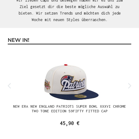
Wir lieben Caps und deswegen haben wir es uns zum
Ziel gesetzt dir die beste mögliche Auswahl zu
bieten. Wir setzen Trends und möchten dich jede
Woche mit neuen Styles überraschen.
NEW IN!
Produktgalerie überspringen
NEW ERA NEW ENGLAND PATRIOTS SUPER BOWL XXXVI CHROME
TWO TONE EDITION 59FIFTY FITTED CAP
45,90 €