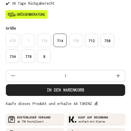
✔️ 30 Tage Rückgaberecht
auswählen
Größe
678
7
718
714
738
712
758
734
778
8
Produkt Anzahl: Gib den gewünschten Wer
IN DEN WARENKORB
Kaufe dieses Produkt und erhalte 44 TOKENZ 💰
KOSTENLOSER VERSAND
KAUF AUF RECHNUNG
ab 75€ Bestellwert
einfach mit Klarna