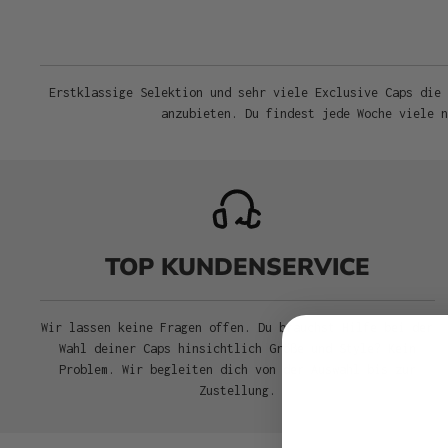
Erstklassige Selektion und sehr viele Exclusive Caps die 
anzubieten. Du findest jede Woche viele 
TOP KUNDENSERVICE
Wir lassen keine Fragen offen. Du brauchst Hilfe bei der
Wahl deiner Caps hinsichtlich Größe und Style? Kein
Problem. Wir begleiten dich von der Auswahl bis zur
Zustellung.