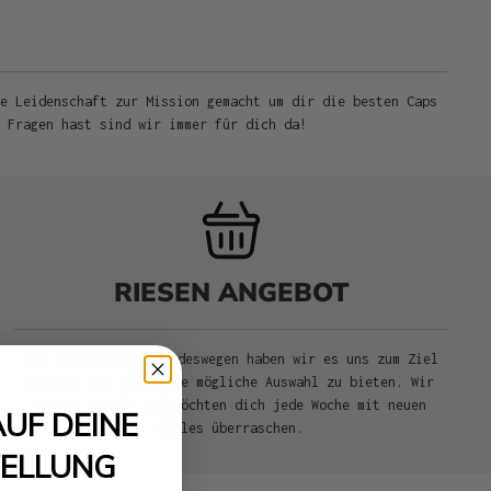
e Leidenschaft zur Mission gemacht um dir die besten Caps
u Fragen hast sind wir immer für dich da!
RIESEN ANGEBOT
Wir lieben Caps und deswegen haben wir es uns zum Ziel
gesetzt dir die beste mögliche Auswahl zu bieten. Wir
setzen Trends und möchten dich jede Woche mit neuen
AUF DEINE
Styles überraschen.
TELLUNG