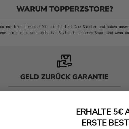
WARUM TOPPERZSTORE?
du nur hier findest! Wir sind selbst Cap Sammler und haben unser
neue limitierte und exklusive Styles in unserem Shop. Und wenn d
GELD ZURÜCK GARANTIE
Du bist nicht zufrieden mit deiner Cap? Kein Problem,
sende deine Cap innerhalb von 30 Tagen an uns zurück und
wir erstatten dir selbstverständlich deine Cap.
ERHALTE 5€ 
ERSTE BES