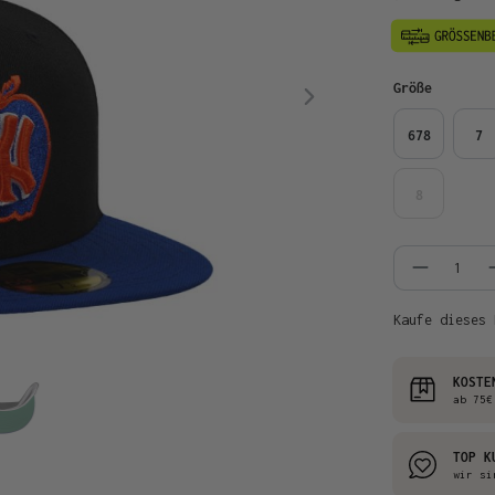
auswähl
Größe
678
7
8
Produkt
Kaufe dieses 
KOSTE
ab 75€
TOP K
wir si