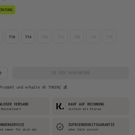
en
718
714
738
712
758
734
778
 Anzahl: Gib den gewünschten Wert ein 
IN DEN WARENKORB
Produkt und erhalte 45 TOKENZ 💰
NLOSER VERSAND
KAUF AUF RECHNUNG
 Bestellwert
einfach mit Klarna
UNDENSERVICE
ZUFRIENDEHEITSGARANTIE
nd immer für dich da!
oder Geld zurück!