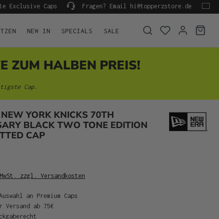
te Exclusive Caps
Fragen? Email hi@topperzstore.de
ÜTZEN
NEW IN
SPECIALS
SALE
TE ZUM HALBEN PREIS!
tigste Cap.
 NEW YORK KNICKS 70TH
SARY BLACK TWO TONE EDITION
ITTED CAP
MwSt. zzgl. Versandkosten
Auswahl an Premium Caps
r Versand ab 75€
ckgaberecht