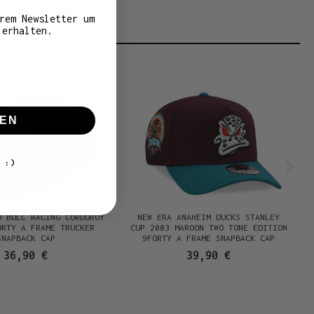
rem Newsletter um
 erhalten.
EN
 :)
D BULL RACING CORDUROY
NEW ERA ANAHEIM DUCKS STANLEY
ORTY A FRAME TRUCKER
CUP 2003 MAROON TWO TONE EDITION
SNAPBACK CAP
9FORTY A FRAME SNAPBACK CAP
36,90 €
39,90 €