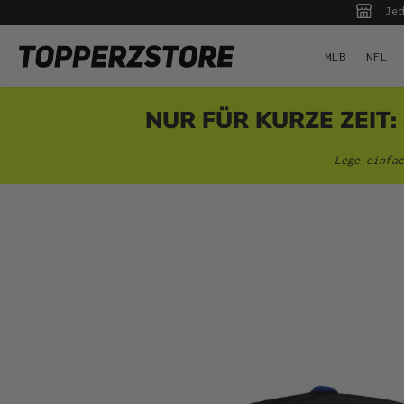
Jed
pringen
Zur Hauptnavigation springen
MLB
NFL
NUR FÜR KURZE ZEIT:
Lege einfac
Bildergalerie überspringen