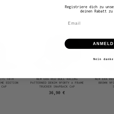
Registriere dich zu unse
deinen Rabatt zu
Email
ANMELD
Nein danke
ETS 10TH
NEW ERA RED BULL RACING
NEW ERA RE
IME EDITION
PATTERNED DENIM 9FORTY A FRAME
BROWN 9F
 CAP
TRUCKER SNAPBACK CAP
36,90 €