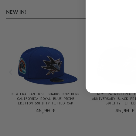
NEW IN!
Produktgalerie überspringen
NEW ERA SAN JOSE SHARKS NORTHERN
NEW ERA WINNIPEG J
N
CALIFORNIA ROYAL BLUE PRIME
ANNIVERSARY BLACK PR
EDITION 59FIFTY FITTED CAP
59FIFTY FITTED
45,90 €
45,90 €