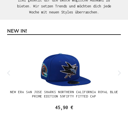
Ziel gesetzt dir die beste mögliche Auswahl zu
bieten. Wir setzen Trends und möchten dich jede
Woche mit neuen Styles überraschen.
NEW IN!
Produktgalerie überspringen
NEW ERA SAN JOSE SHARKS NORTHERN CALIFORNIA ROYAL BLUE
PRIME EDITION 59FIFTY FITTED CAP
45,90 €