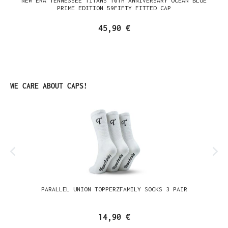
NEW ERA TENNESSEE TITANS 10TH ANNIVERSARY OCEAN BLUE
PRIME EDITION 59FIFTY FITTED CAP
45,90 €
Produktgalerie überspringen
WE CARE ABOUT CAPS!
PARALLEL UNION TOPPERZFAMILY SOCKS 3 PAIR
14,90 €