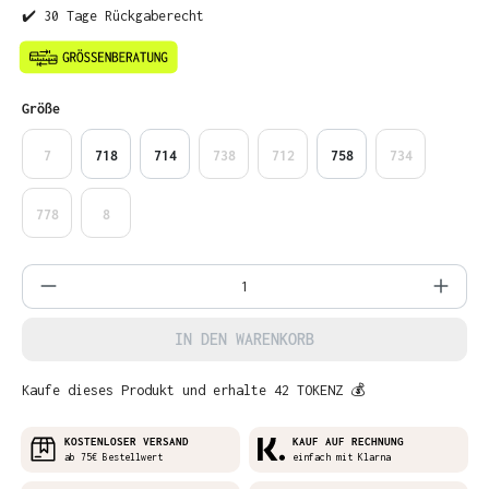
✔️ 30 Tage Rückgaberecht
auswählen
Größe
7
718
714
738
712
758
734
778
8
Produkt Anzahl: Gib den gewünschten Wer
IN DEN WARENKORB
Kaufe dieses Produkt und erhalte 42 TOKENZ 💰
KOSTENLOSER VERSAND
KAUF AUF RECHNUNG
ab 75€ Bestellwert
einfach mit Klarna