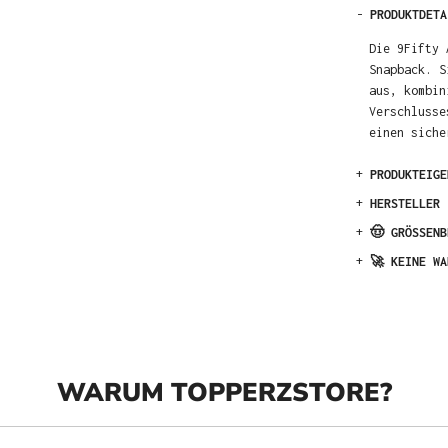
-
PRODUKTDETA
Die 9Fifty 
Snapback. S
aus, kombin
Verschlusse
einen siche
+
PRODUKTEIGE
+
HERSTELLER
+
🤠 GRÖSSENB
+
🚀 KEINE WA
WARUM TOPPERZSTORE?