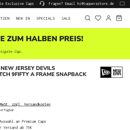
te Exclusive Caps
Fragen? Email hi@topperzstore.de
ÜTZEN
NEW IN
SPECIALS
SALE
TE ZUM HALBEN PREIS!
tigste Cap.
NEW JERSEY DEVILS
TCH 9FIFTY A FRAME SNAPBACK
MwSt. zzgl. Versandkosten
erfügbar
Auswahl an Premium Caps
r Versand ab 75€