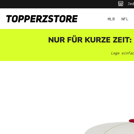
Jed
pringen
Zur Hauptnavigation springen
MLB
NFL
NUR FÜR KURZE ZEIT:
Lege einfac
Bildergalerie überspringen