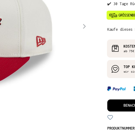
✔️ 30 Tage Rü
Kaufe dieses 
KOSTE
ab 75€
TOP K
wir si
BENAC
PRODUKTNUMME