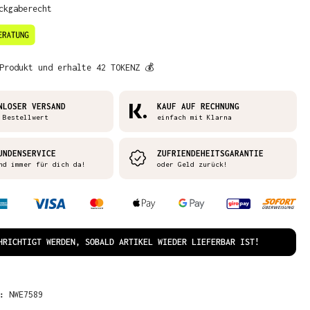
ckgaberecht
Produkt und erhalte 42 TOKENZ 💰
NLOSER VERSAND
KAUF AUF RECHNUNG
 Bestellwert
einfach mit Klarna
UNDENSERVICE
ZUFRIENDEHEITSGARANTIE
nd immer für dich da!
oder Geld zurück!
HRICHTIGT WERDEN, SOBALD ARTIKEL WIEDER LIEFERBAR IST!
R:
NWE7589