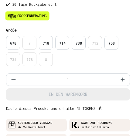
✔️ 30 Tage Rückgaberecht
auswählen
Größe
678
7
718
714
738
712
758
734
778
8
Produkt Anzahl: Gib den gewünschten Wer
IN DEN WARENKORB
Kaufe dieses Produkt und erhalte 45 TOKENZ 💰
KOSTENLOSER VERSAND
KAUF AUF RECHNUNG
ab 75€ Bestellwert
einfach mit Klarna