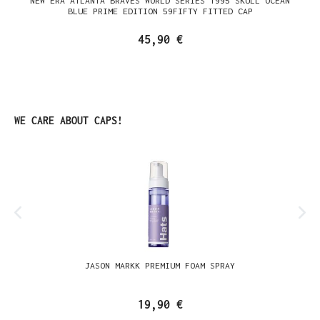
NEW ERA ATLANTA BRAVES WORLD SERIES 1995 SKULL OCEAN
BLUE PRIME EDITION 59FIFTY FITTED CAP
45,90 €
Produktgalerie überspringen
WE CARE ABOUT CAPS!
JASON MARKK PREMIUM FOAM SPRAY
19,90 €