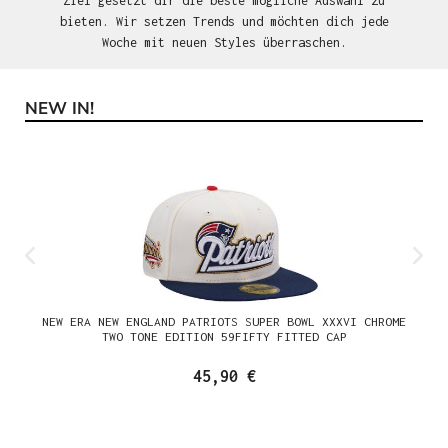
Ziel gesetzt dir die beste mögliche Auswahl zu
bieten. Wir setzen Trends und möchten dich jede
Woche mit neuen Styles überraschen.
NEW IN!
Produktgalerie überspringen
NEW ERA NEW ENGLAND PATRIOTS SUPER BOWL XXXVI CHROME
TWO TONE EDITION 59FIFTY FITTED CAP
45,90 €