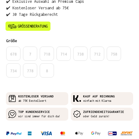
✔️ Exklusive Auswahl an Premium Caps
✔️ Kostenloser Versand ab 75€
✔️ 30 Tage Rückgaberecht
auswählen
Größe
678
7
718
714
738
712
758
734
778
8
KOSTENLOSER VERSAND
KAUF AUF RECHNUNG
ab 75€ Bestellwert
einfach mit Klarna
TOP KUNDENSERVICE
ZUFRIENDEHEITSGARANTIE
wir sind immer für dich da!
oder Geld zurück!