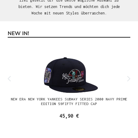
Ziel gesetzt dir die beste mögliche Auswahl zu
bieten. Wir setzen Trends und möchten dich jede
Woche mit neuen Styles überraschen.
NEW IN!
Produktgalerie überspringen
NEW ERA NEW YORK YANKEES SUBWAY SERIES 2000 NAVY PRIME
EDITION 59FIFTY FITTED CAP
45,90 €