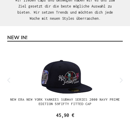
Wir lieben Caps und deswegen haben wir es uns zum
Ziel gesetzt dir die beste mögliche Auswahl zu
bieten. Wir setzen Trends und möchten dich jede
Woche mit neuen Styles überraschen.
NEW IN!
Produktgalerie überspringen
NEW ERA NEW YORK YANKEES SUBWAY SERIES 2000 NAVY PRIME
EDITION 59FIFTY FITTED CAP
45,90 €