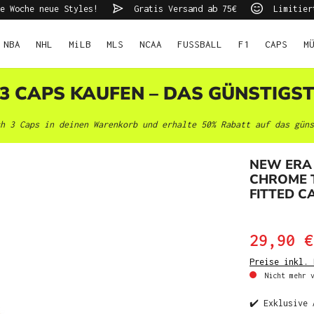
e Woche neue Styles!
Gratis Versand ab 75€
Limitier
NBA
NHL
MiLB
MLS
NCAA
FUSSBALL
F1
CAPS
M
 3 CAPS KAUFEN – DAS GÜNSTIGS
h 3 Caps in deinen Warenkorb und erhalte 50% Rabatt auf das güns
NEW ERA 
CHROME T
FITTED C
29,90 €
Preise inkl. 
Nicht mehr v
✔️ Exklusive 