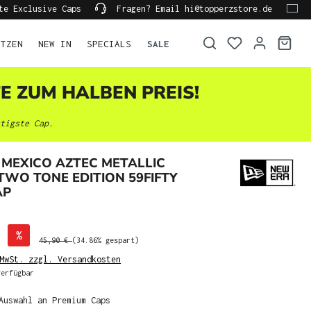
te Exclusive Caps
Fragen? Email hi@topperzstore.de
ÜTZEN
NEW IN
SPECIALS
SALE
TE ZUM HALBEN PREIS!
tigste Cap.
MEXICO AZTEC METALLIC
WO TONE EDITION 59FIFTY
AP
%
45,90 €
(34.86% gespart)
MwSt. zzgl. Versandkosten
erfügbar
Auswahl an Premium Caps