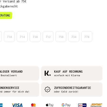
r Versand ab 75€
ckgaberecht
en
718
714
738
712
758
734
778
NLOSER VERSAND
KAUF AUF RECHNUNG
 Bestellwert
einfach mit Klarna
UNDENSERVICE
ZUFRIENDEHEITSGARANTIE
nd immer für dich da!
oder Geld zurück!