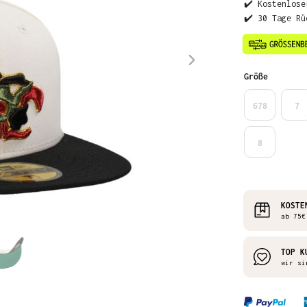
✔️ Kostenlose
✔️ 30 Tage Rü
auswähl
Größe
678
7
8
KOSTE
ab 75€
TOP K
wir si