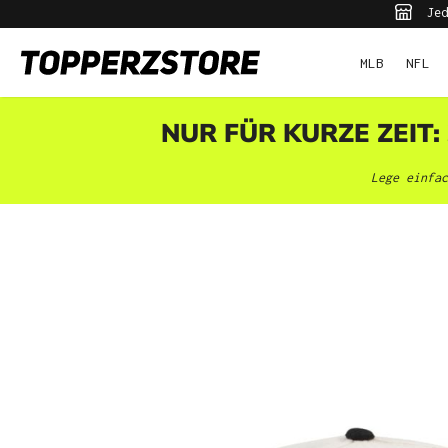
Jed
pringen
Zur Hauptnavigation springen
MLB
NFL
NUR FÜR KURZE ZEIT:
Lege einfac
Bildergalerie überspringen