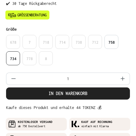
✔️ 30 Tage Rückgaberecht
auswählen
Größe
678
7
718
714
738
712
758
734
778
8
Produkt Anzahl: Gib den gewünschten Wer
IN DEN WARENKORB
Kaufe dieses Produkt und erhalte 44 TOKENZ 💰
KOSTENLOSER VERSAND
KAUF AUF RECHNUNG
ab 75€ Bestellwert
einfach mit Klarna