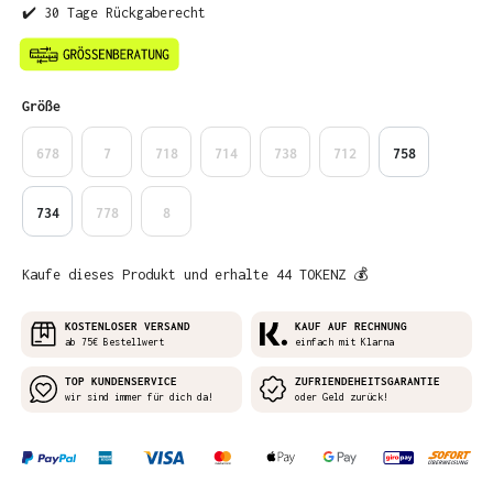
✔️ 30 Tage Rückgaberecht
auswählen
Größe
678
7
718
714
738
712
758
734
778
8
Kaufe dieses Produkt und erhalte 44 TOKENZ 💰
KOSTENLOSER VERSAND
KAUF AUF RECHNUNG
ab 75€ Bestellwert
einfach mit Klarna
TOP KUNDENSERVICE
ZUFRIENDEHEITSGARANTIE
wir sind immer für dich da!
oder Geld zurück!