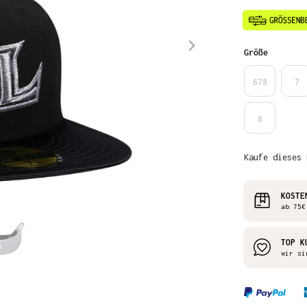
auswähl
Größe
678
7
8
Kaufe dieses 
KOSTE
ab 75€
TOP K
wir si