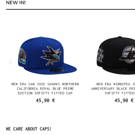
NEW IN!
Produktgalerie überspringen
NEW ERA SAN JOSE SHARKS NORTHERN
NEW ERA WINNIPEG J
N
CALIFORNIA ROYAL BLUE PRIME
ANNIVERSARY BLACK PR
EDITION 59FIFTY FITTED CAP
59FIFTY FITTED
45,90 €
45,90 €
Produktgalerie überspringen
WE CARE ABOUT CAPS!