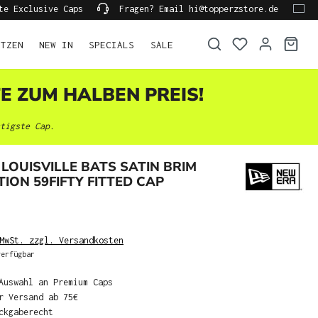
te Exclusive Caps
Fragen? Email hi@topperzstore.de
ÜTZEN
NEW IN
SPECIALS
SALE
TE ZUM HALBEN PREIS!
tigste Cap.
LOUISVILLE BATS SATIN BRIM
TION 59FIFTY FITTED CAP
MwSt. zzgl. Versandkosten
erfügbar
Auswahl an Premium Caps
r Versand ab 75€
ckgaberecht