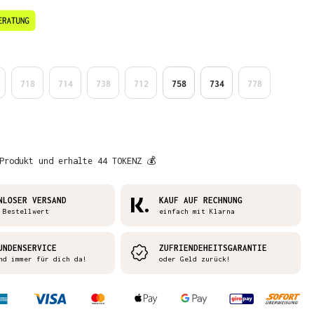
en
718
714
738
712
758
734
778
Produkt und erhalte 44 TOKENZ 💰
NLOSER VERSAND
KAUF AUF RECHNUNG
 Bestellwert
einfach mit Klarna
UNDENSERVICE
ZUFRIENDEHEITSGARANTIE
nd immer für dich da!
oder Geld zurück!