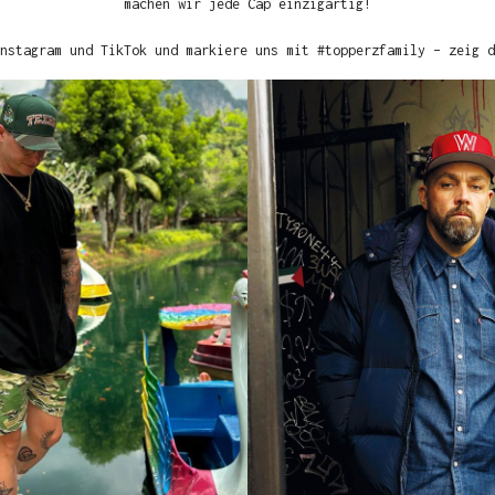
machen wir jede Cap einzigartig!
nstagram und TikTok und markiere uns mit #topperzfamily – zeig d