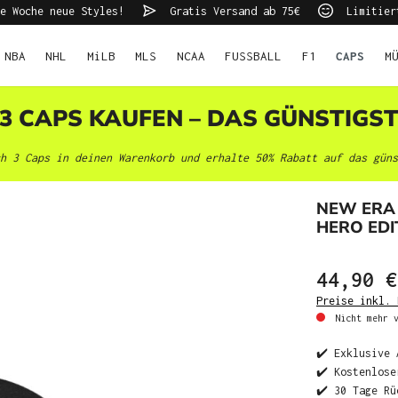
e Woche neue Styles!
Gratis Versand ab 75€
Limitier
NBA
NHL
MiLB
MLS
NCAA
FUSSBALL
F1
CAPS
M
 3 CAPS KAUFEN – DAS GÜNSTIGS
h 3 Caps in deinen Warenkorb und erhalte 50% Rabatt auf das güns
NEW ERA 
HERO EDI
44,90 €
Preise inkl. 
Nicht mehr v
✔️ Exklusive 
✔️ Kostenlose
✔️ 30 Tage Rü