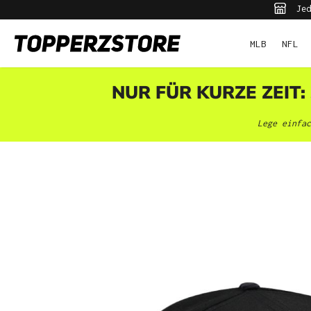
Jed
pringen
Zur Hauptnavigation springen
MLB
NFL
NUR FÜR KURZE ZEIT:
Lege einfac
Bildergalerie überspringen